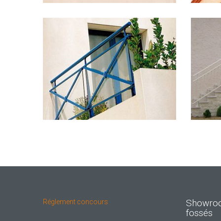
Showroo
Réglement concours
fossés