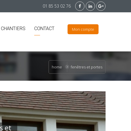
01 85 53 02 76
 CHANTIERS
CONTACT
Mon compte
home
fenêtres et portes
s et