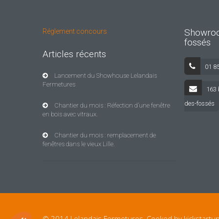
Showroo
Réglement concours
fossés
Articles récents
01 8
Lancement du Showhouse Lelandais
Fermetures
163 
des-fossés
Chantier du mois : Réfection d’une fenêtre
en bois avec vitraux.
Chantier du mois : remplacement de
fenêtres dans le vieux Lille.
Plateforme de Gestion du Consentement : Personnalisez vos Opt
Axeptio consent
Notre plateforme vous permet d'adapter et de gérer vos paramètre
© 2014 Lelandais Fermetures, Cooked by kickstartup