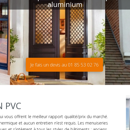
aluminium
Je fais un devis au
01 85 53 02 76
N PVC
ui vous offrent le meilleur rapport qualité/prix du marché.
 thermique et aucun entretien n’est requis. Les menuiseries
es et s’intègrent à tous les styles de bâtiments : anciens,