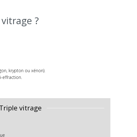
vitrage ?
on, krypton ou xénon).
-effraction.
Triple vitrage
que