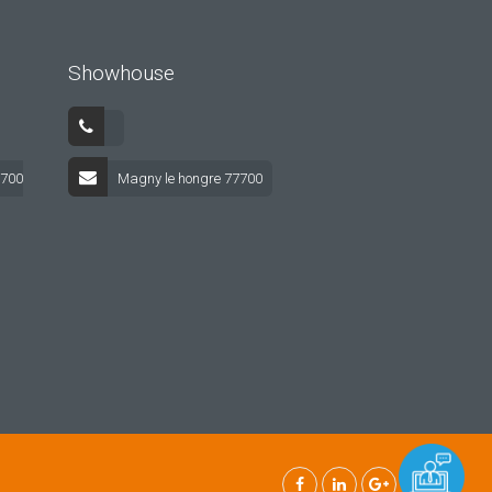
Showhouse
7700
Magny le hongre 77700
ntations. Personnalisez vos préférences pour contrôler la manière do