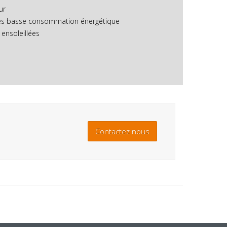
ur
très basse consommation énergétique
 ensoleillées
Contactez nous