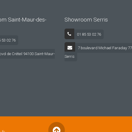
m Saint-Maur-des-
Showroom Serris
01 85 53 02 76
5 53 02 76
7 boulevard Michael Faraday 7
bvd de Créteil 94100 Saint-Maur-
Serris
ions
s de confidentialité, en garantissant la conformité avec les régleme
.fr