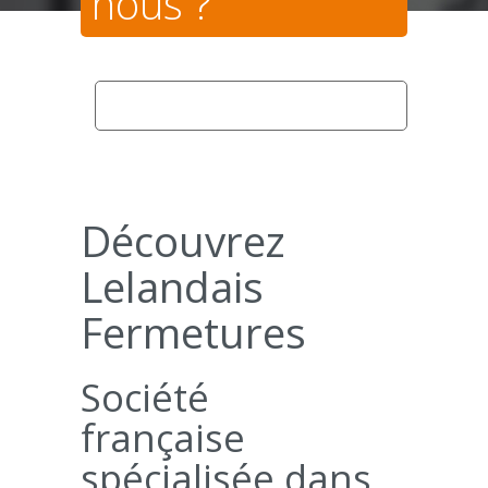
nous ?
home
la société
qui sommes nous ?
Découvrez
Lelandais
Fermetures
Société
française
spécialisée dans