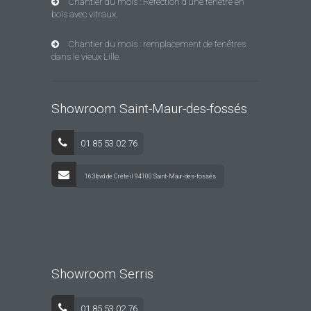
Chantier du mois : Réfection d’une fenêtre en
bois avec vitraux.
Chantier du mois : remplacement de fenêtres
dans le vieux Lille.
Showroom Saint-Maur-des-fossés
01 85 53 02 76
163 bvd de Créteil 94100 Saint-Maur-des-fossés
Showroom Serris
01 85 53 02 76