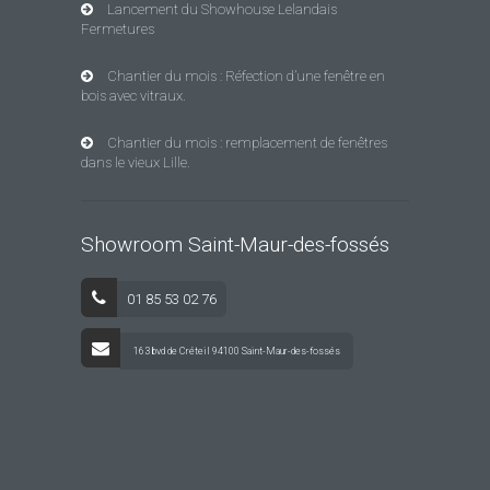
Lancement du Showhouse Lelandais
Fermetures
Chantier du mois : Réfection d’une fenêtre en
bois avec vitraux.
Chantier du mois : remplacement de fenêtres
dans le vieux Lille.
Showroom Saint-Maur-des-fossés
01 85 53 02 76
163 bvd de Créteil 94100 Saint-Maur-des-fossés