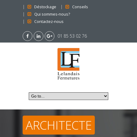
Déstockage
Conseils
Qui sommes-nous?
Contactez-nous
01 85 53 02 76
ARCHITECTE