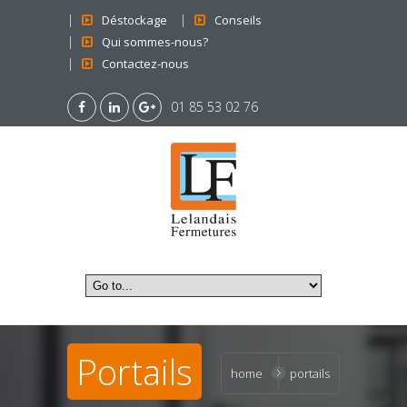
Déstockage
Conseils
Qui sommes-nous?
Contactez-nous
01 85 53 02 76
Portails
home
portails