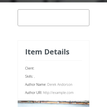
home
porte de garage
portes de
garage sectionnelles 7
Item Details
Client:
Skills:
,
Author Name:
Derek Andorson
Author URI:
http://example.com