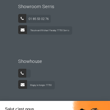
Showroom Serris
01 85 53 02 76
7 boulevard Michael Faraday 77700 Serris
Showhouse
Magny le hongre 77700
Salut c'est nous...