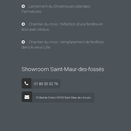
Lancement du Showhouse Lelandais
Fermetures
Chantier du mois : Réfection d’une fenêtre en
bois avec vitraux.
Chantier du mois : remplacement de fenêtres
dans le vieux Lille.
Showroom Saint-Maur-des-fossés
01 85 53 02 76
163 bvd de Créteil 94100 Saint-Maur-des-fossés