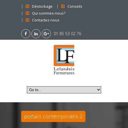
Déstockage
Conseils
Qui sommes-nous?
Contactez-nous
01 85 53 02 76
portails contemporains 2