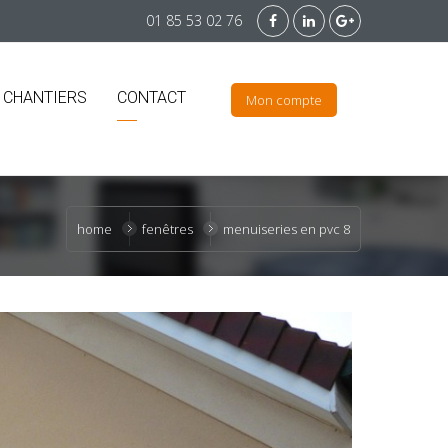
01 85 53 02 76
 CHANTIERS
CONTACT
Mon compte
home
fenêtres
menuiseries en pvc 8