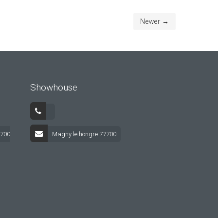
Newer →
Showhouse
7700
Magny le hongre 77700