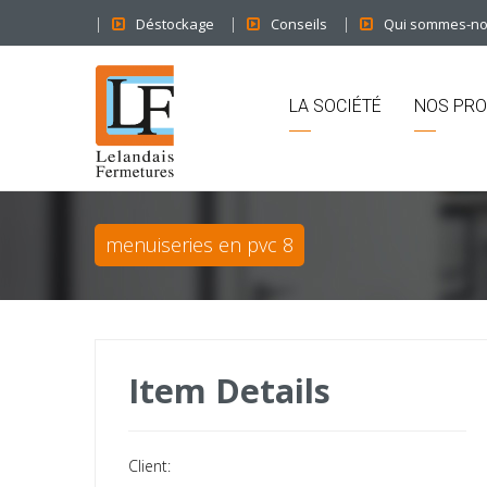
Déstockage
Conseils
Qui sommes-n
LA SOCIÉTÉ
NOS PRO
menuiseries en pvc 8
Item Details
Client: