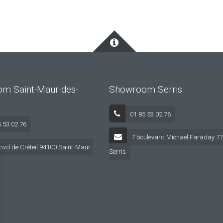
m Saint-Maur-des-
Showroom Serris
01 85 53 02 76
5 53 02 76
7 boulevard Michael Faraday 7
bvd de Créteil 94100 Saint-Maur-
Serris