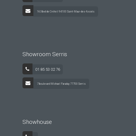
163 bvd de Créteil 94100 Saint-Maur-des-fossés
Showroom Serris
01 85 53 02 76
7 boulevard Michael Faraday 77700 Serris
Showhouse