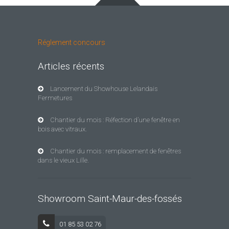
Réglement concours
Articles récents
Lancement du Showhouse Lelandais
Fermetures
Chantier du mois : Réfection d’une fenêtre en
bois avec vitraux.
Chantier du mois : remplacement de fenêtres
dans le vieux Lille.
Showroom Saint-Maur-des-fossés
01 85 53 02 76