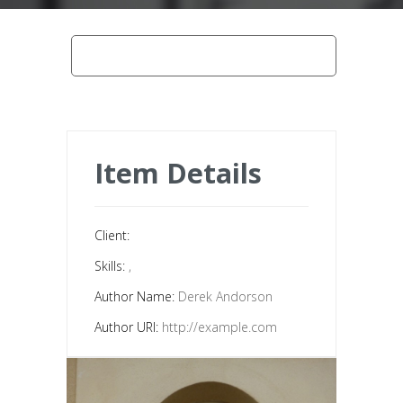
home
fenêtres
menuiseries en pvc 1
Item Details
Client:
Skills:
,
Author Name:
Derek Andorson
Author URI:
http://example.com