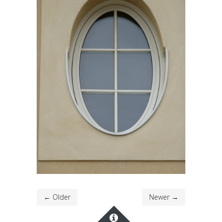
← Older
Newer →