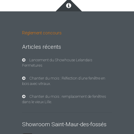
Réglement concours
Articles récents
Lancement du Showhouse Lelandais
Fermetures
Chantier du mois : Réfection d’une fenêtre en
bois avec vitraux.
Chantier du mois : remplacement de fenêtres
dans le vieux Lille.
Showroom Saint-Maur-des-fossés