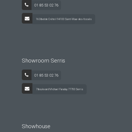
01 85 53 02 76
163 bvd de Créteil 94100 Saint-Maur-des-fossés
Showroom Serris
01 85 53 02 76
7 boulevard Michael Faraday 77700 Serris
Showhouse