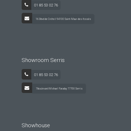
01 85 53 02 76
163 bvd de Créteil 94100 Saint-Maur-des-fossés
Showroom Serris
01 85 53 02 76
7 boulevard Michael Faraday 77700 Serris
Showhouse