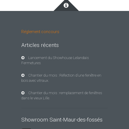
Réglement concours
Articles récents
Lancement du Showhouse Lelandais
Fermetures
Chantier du mois : Réfection d’une fenêtre en
bois avec vitraux.
Chantier du mois : remplacement de fenêtres
dans le vieux Lille.
Showroom Saint-Maur-des-fossés